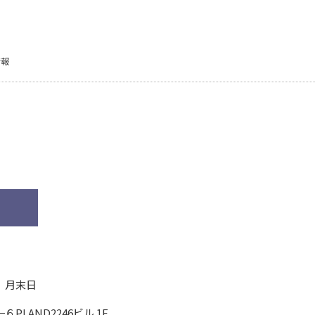
情報
、月末日
−６
PLAND2246ビル 1F