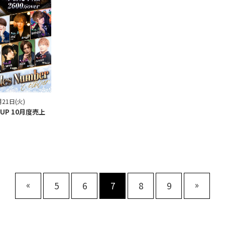
月21日(火)
OUP 10月度売上
«
»
5
6
7
8
9